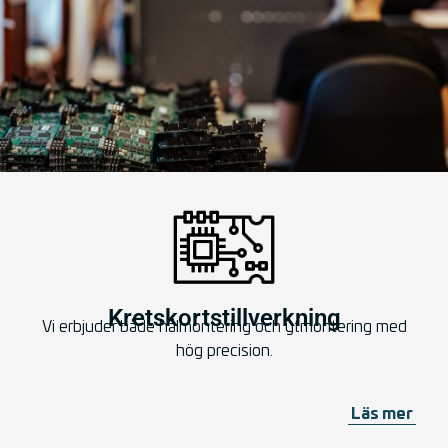
Kretskortstillverkning
Vi erbjuder både hålmontering och ytmontering med
hög precision.
Läs mer