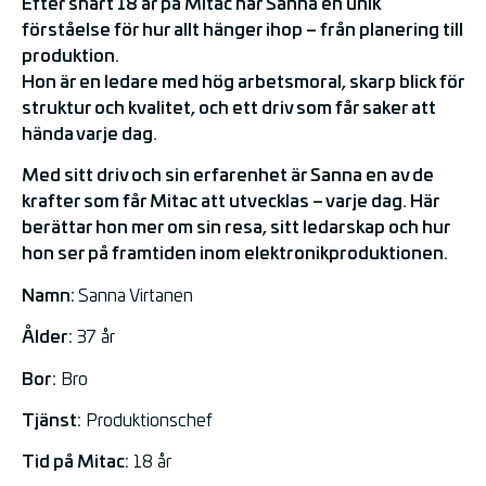
Efter snart 18 år på Mitac har Sanna en unik
förståelse för hur allt hänger ihop – från planering till
produktion.
Hon är en ledare med hög arbetsmoral, skarp blick för
struktur och kvalitet, och ett driv som får saker att
hända varje dag.
Med sitt driv och sin erfarenhet är Sanna en av de
krafter som får Mitac att utvecklas – varje dag. Här
berättar hon mer om sin resa, sitt ledarskap och hur
hon ser på framtiden inom elektronikproduktionen.
Namn:
Sanna Virtanen
Ålder:
37 år
Bor:
Bro
Tjänst:
Produktionschef
Tid på Mitac:
18 år