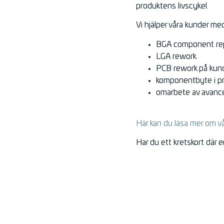
produktens livscykel.
Vi hjälper våra kunder me
BGA component re
LGA rework
PCB rework på kund
komponentbyte i pr
omarbete av avanc
Här kan du läsa mer om v
Har du ett kretskort där