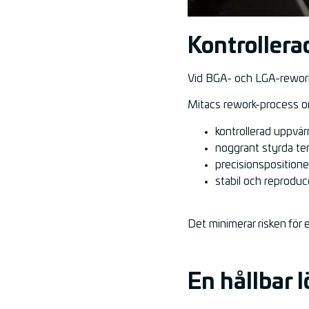
Kontrollera
Vid BGA- och LGA-rework ä
Mitacs rework-process o
kontrollerad uppvä
noggrant styrda te
precisionsposition
stabil och reproduc
Det minimerar risken för 
En hållbar 