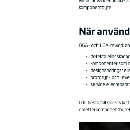
Mitac använder dedikerad 
komponentbyte.
När använd
BGA- och LGA-rework anvä
defekta eller skada
komponenter som beh
designändringar ell
prototyp- och utve
service eller repar
I de flesta fall skickas k
därefter komponentbytet 