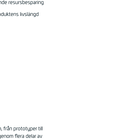
ande resursbesparing.
oduktens livslängd
 från prototyper till
enom flera delar av