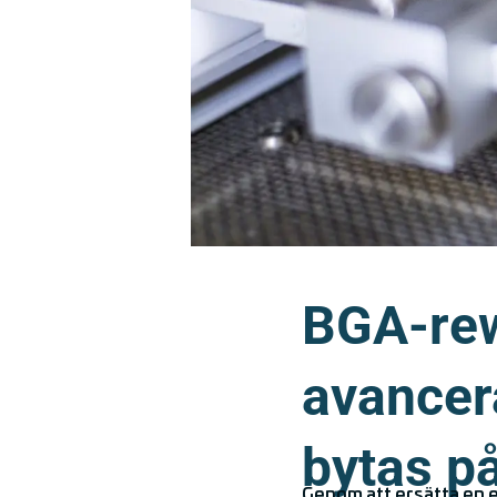
BGA-rew
avancer
bytas p
Genom att ersätta en en