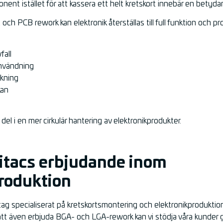
nent istället för att kassera ett helt kretskort innebär en betyd
 PCB rework kan elektronik återställas till full funktion och pr
:
fall
användning
ukning
kan
 del i en mer cirkulär hantering av elektronikprodukter.
itacs erbjudande inom
roduktion
tag specialiserat på kretskortsmontering och elektronikproduktion,
tt även erbjuda BGA- och LGA-rework kan vi stödja våra kunder g