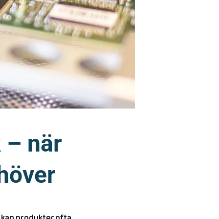
 – när
höver
t kan produkter ofta