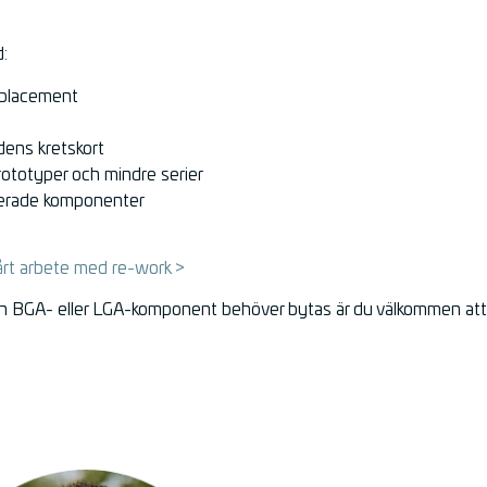
d:
placement
ens kretskort
ototyper och mindre serier
erade komponenter
årt arbete med re-work >
 en BGA- eller LGA-komponent behöver bytas är du välkommen at