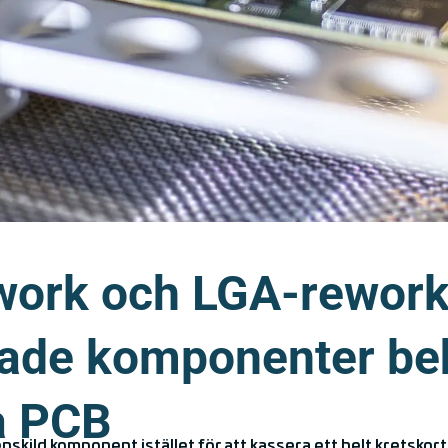
ork och LGA-rework
ade komponenter be
å PCB
skild komponent istället för att kassera ett helt kretskor