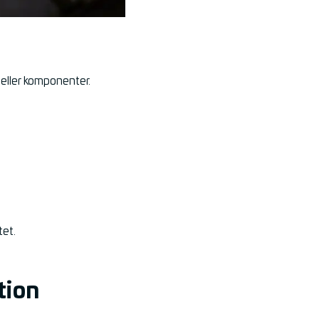
 eller komponenter.
tet.
tion