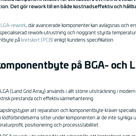
unktion. Det gör rework till en både kostnadseffektiv och hål
 LGA-rework
, där avancerade komponenter kan avlägsnas och ersä
Med specialiserad rework-utrustning och noggrant styrda temperatur
entbyte på
kretskort (PCB)
enligt kundens specifikation.
komponentbyte på BGA- och 
 LGA (Land Grid Array) används i allt större utsträckning i modern
ktrisk prestanda och effektiv värmehantering.
kapslingstyper att reparation och komponentbyte kräver speciali
 lödförbindelserna sitter under komponenten är de inte synliga 
raturprofil, positionering och processstabilitet.