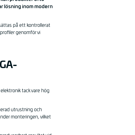
lbar lösning inom modern
ttas på ett kontrollerat
profiler genomför vi
LGA-
 elektronik tack vare hög
serad utrustning och
under monteringen, vilket