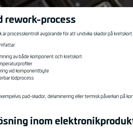
d rework-process
r processkontroll avgörande för att undvika skador på kretskort
mfattar:
rmning av både komponent och kretskort
mperaturprofiler
ering vid komponentbyte
erbar lödprocess
exempelvis pad-skador, delaminering eller termisk påverkan på kor
lösning inom elektronikproduk