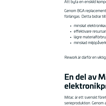
Att byta en enskild kompo
Genom BGA replacement och
förlängas. Detta bidrar till
minskat elektronikav
effektivare resurs
lägre materialförbr
minskad miljöpåver
Rework är därför en viktig
En del av M
elektronikp
Mitac är ett svenskt före
serieproduktion. Genom a