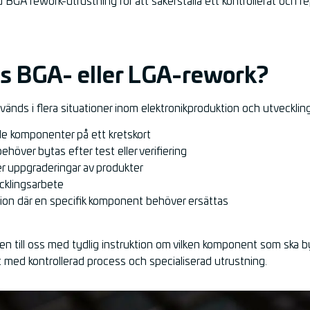
BGA rework-utrustning för att säkerställa ett kontrollerat och re
s BGA- eller LGA-rework?
nds i flera situationer inom elektronikproduktion och utveckling
de komponenter på ett kretskort
över bytas efter test eller verifiering
er uppgraderingar av produkter
cklingsarbete
ation där en specifik komponent behöver ersättas
orten till oss med tydlig instruktion om vilken komponent som ska 
med kontrollerad process och specialiserad utrustning.